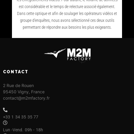
est considérable et le temps de relecture associé également.
Dans cette optique et afin de soulager les opérateurs vidéos et
groupe d’enquêtes, nous avons sélectionné ces deux outils
permettant de répondre aux besoins les plus exigeants.
CONTACT
2 Rue de Rouen
95450 Vigny,
France
contact@m2mfactory.fr
+33 1 34 35 35 77
Lun -Vend. 09h - 18h