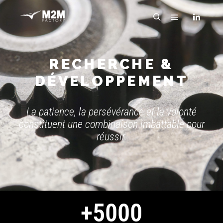
RECHERCHE &
DÉVELOPPEMENT
La patience, la persévérance et la volonté
constituent une combinaison imbattable pour
réussir.
+
5000